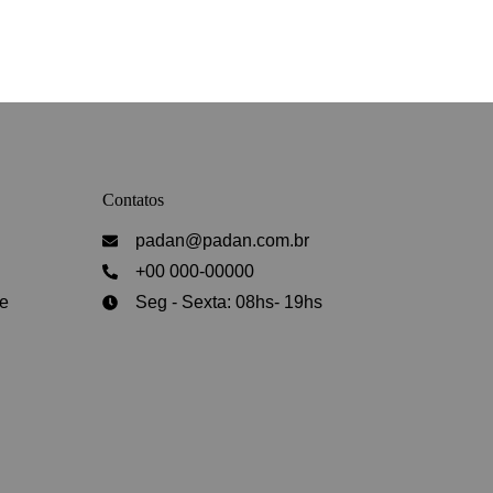
Contatos
padan@padan.com.br
+00 000-00000
de
Seg - Sexta: 08hs- 19hs