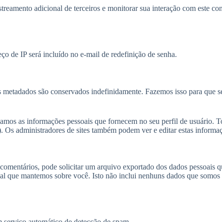
astreamento adicional de terceiros e monitorar sua interação com este 
ço de IP será incluído no e-mail de redefinição de senha.
s metadados são conservados indefinidamente. Fazemos isso para que s
damos as informações pessoais que fornecem no seu perfil de usuário. T
). Os administradores de sites também podem ver e editar estas informa
do comentários, pode solicitar um arquivo exportado dos dados pessoais
 que mantemos sobre você. Isto não inclui nenhuns dados que somos ob
 serviço automático de detecção de spam.