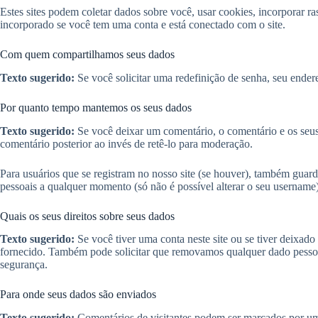
Estes sites podem coletar dados sobre você, usar cookies, incorporar r
incorporado se você tem uma conta e está conectado com o site.
Com quem compartilhamos seus dados
Texto sugerido:
Se você solicitar uma redefinição de senha, seu endere
Por quanto tempo mantemos os seus dados
Texto sugerido:
Se você deixar um comentário, o comentário e os seu
comentário posterior ao invés de retê-lo para moderação.
Para usuários que se registram no nosso site (se houver), também guar
pessoais a qualquer momento (só não é possível alterar o seu username
Quais os seus direitos sobre seus dados
Texto sugerido:
Se você tiver uma conta neste site ou se tiver deixa
fornecido. Também pode solicitar que removamos qualquer dado pessoal
segurança.
Para onde seus dados são enviados
Texto sugerido:
Comentários de visitantes podem ser marcados por um