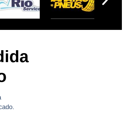
dida
o
a
cado.