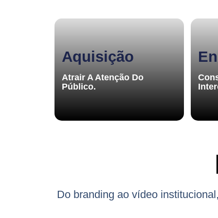
Aquisição
En
Atrair A Atenção Do
Cons
Público.
Inte
Do branding ao vídeo institucion