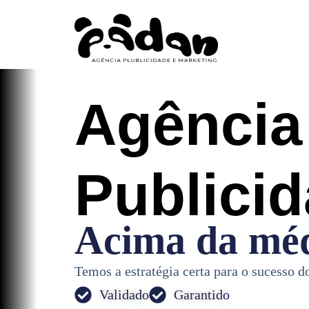
Agência
Publici
Acima da méd
Temos a estratégia certa para o sucesso d
Validado
Garantido