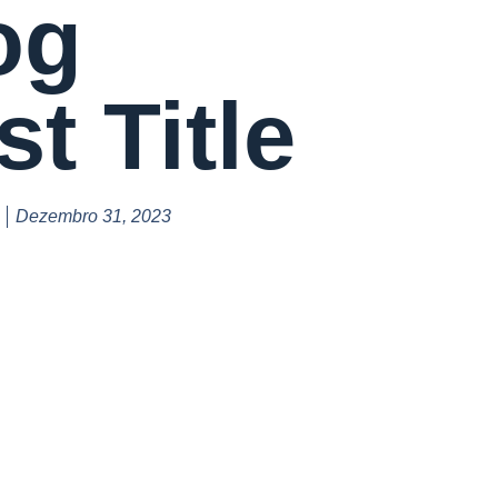
og
t Title
Dezembro 31, 2023