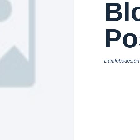
Bl
Pos
Danilobpdesign